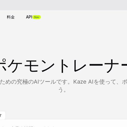
料金
API
New
ポケモントレーナ
めの究極のAIツールです。Kaze AIを使って
う。
す