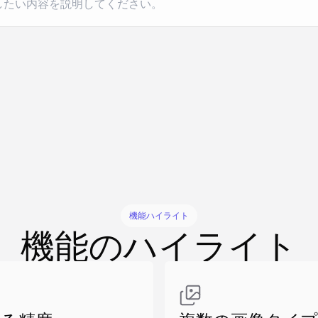
類似を作成
類似を作成
類似を作成
類似を作成
類似を作成
機能ハイライト
機能のハイライト