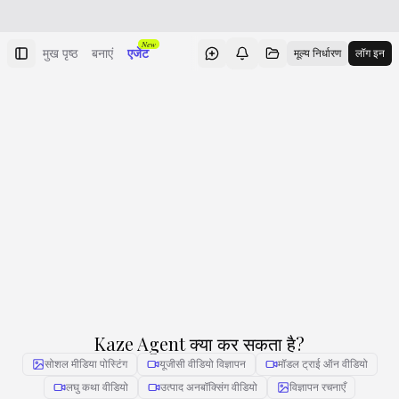
New
मुख पृष्ठ
बनाएं
एजेंट
मूल्य निर्धारण
लॉग इन
Kaze Agent क्या कर सकता है?
सोशल मीडिया पोस्टिंग
यूजीसी वीडियो विज्ञापन
मॉडल ट्राई ऑन वीडियो
लघु कथा वीडियो
उत्पाद अनबॉक्सिंग वीडियो
विज्ञापन रचनाएँ