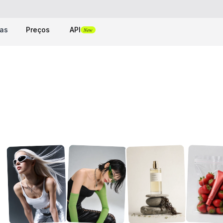
tas
Preços
API
New