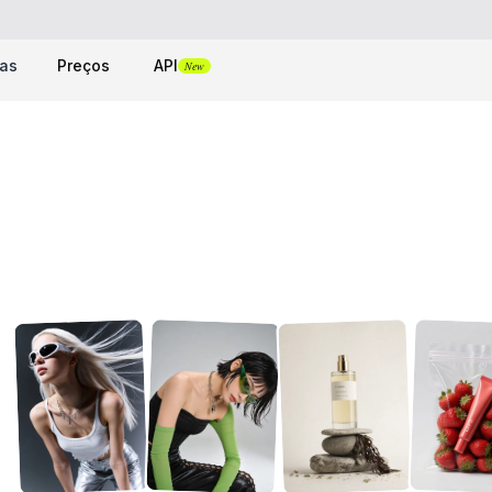
tas
Preços
API
New