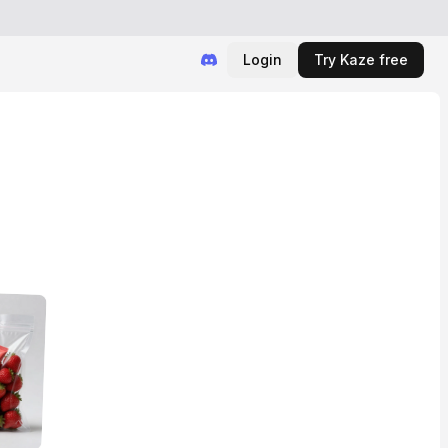
Login
Try Kaze free