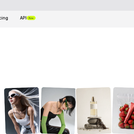
cing
API
New