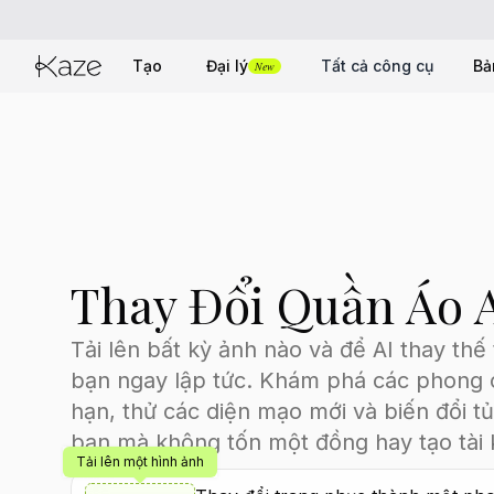
Tạo
Đại lý
Tất cả công cụ
Bả
New
Thay Đổi Quần Áo 
Tải lên bất kỳ ảnh nào và để AI thay thế
bạn ngay lập tức. Khám phá các phong 
hạn, thử các diện mạo mới và biến đổi t
bạn mà không tốn một đồng hay tạo tài 
Tải lên một hình ảnh