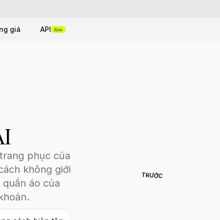
ng giá
API
New
AI
 trang phục của
cách không giới
TRƯỚC
ủ quần áo của
khoản.