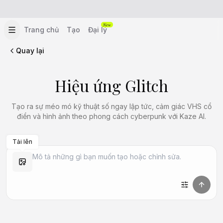
New
Trang chủ
Tạo
Đại lý
Quay lại
Hiệu ứng Glitch
Tạo ra sự méo mó kỹ thuật số ngay lập tức, cảm giác VHS cổ
điển và hình ảnh theo phong cách cyberpunk với Kaze AI.
Tải lên
Tạo Tương tự
Tạo Tương tự
Tạo Tương tự
Tạo Tương tự
Tạo Tương tự
Tạo Tương tự
Tạo Tương tự
Tạo Tương tự
Tạo Tương tự
Tạo Tương tự