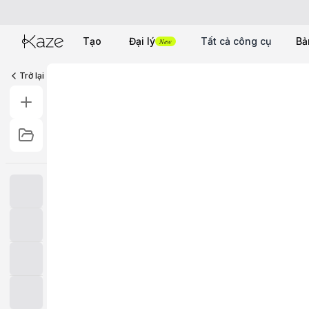
Tạo
Đại lý
Tất cả công cụ
Bả
New
Trở lại