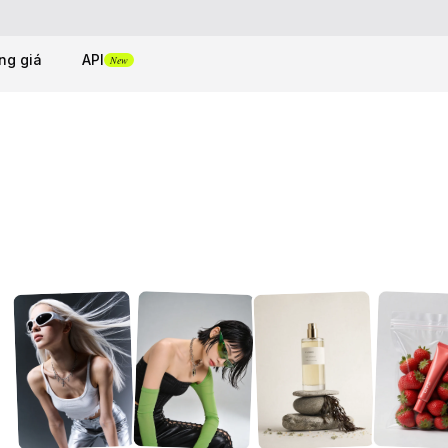
ng giá
API
New