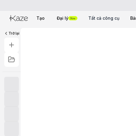
Tạo
Đại lý
Tất cả công cụ
Bả
New
Trở lại