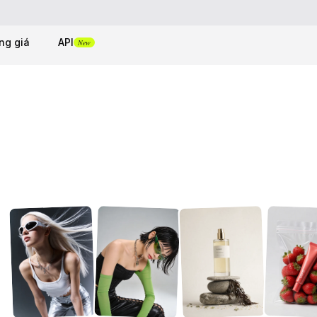
ng giá
API
New