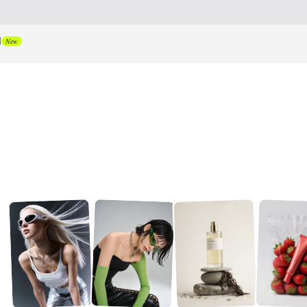
I
New