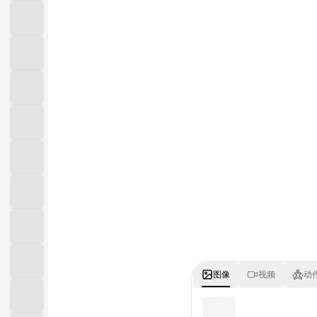
图像
视频
动