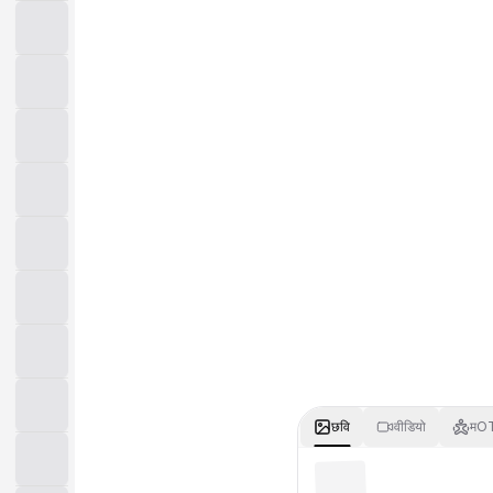
छवि
वीडियो
मOT