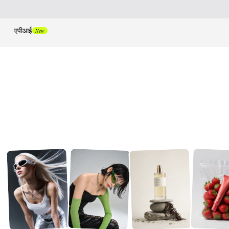
एपीआई
New