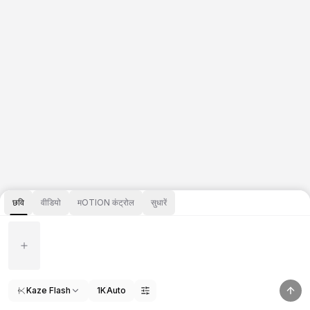
छवि
वीडियो
मOTION कंट्रोल
सुधारें
Kaze Flash
1K
Auto