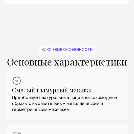
Создать аналогичный
Создать аналогичный
Создать аналогичный
Создать аналогичный
Создать аналогичный
Создать аналогичный
Создать аналогичный
Создать аналогичный
Создать аналогичный
Создать аналогичный
КЛЮЧЕВЫЕ ОСОБЕННОСТИ
Основные характеристики
Смелый гламурный макияж
Преобразует натуральные лица в высокомодные
образы с выразительным металлическим и
геометрическим макияжем.