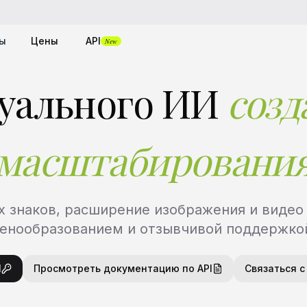
ты
Цены
API
New
зуального ИИ
созд
масштабировани
 знаков, расширение изображения и видео
енообразованием и отзывчивой поддержко
I
Просмотреть документацию по API
Связаться 