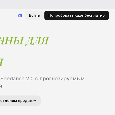
Войти
Попробовать Kaze бесплатно
аны для
я
 Seedance 2.0 с прогнозируемым
й.
с отделом продаж