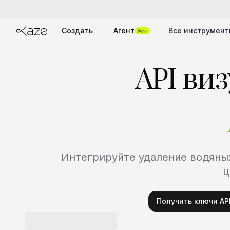
Создать
Агент
Все инструмен
New
API ви
Интегрируйте удаление водяных
ц
Получить ключи AP