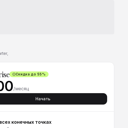
ter,
rise
Скидка до 55%
00
/
месяц
Начать
всех конечных точках