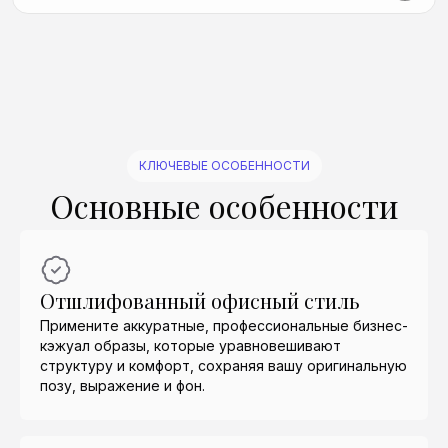
Создать аналогичный
Создать аналогичный
Создать аналогичный
Создать аналогичный
Создать аналогичный
Создать аналогичный
Создать аналогичный
Создать аналогичный
Создать аналогичный
Создать аналогичный
КЛЮЧЕВЫЕ ОСОБЕННОСТИ
Основные особенности
Отшлифованный офисный стиль
Примените аккуратные, профессиональные бизнес-
кэжуал образы, которые уравновешивают
структуру и комфорт, сохраняя вашу оригинальную
позу, выражение и фон.