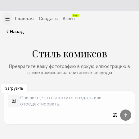
New
Главная
Создать
Агент
Назад
Стиль комиксов
Превратите вашу фотографию в яркую иллюстрацию в
стиле комиксов за считанные секунды
Загрузить
Создать аналогичный
Создать аналогичный
Создать аналогичный
Создать аналогичный
Создать аналогичный
Создать аналогичный
Создать аналогичный
Создать аналогичный
Создать аналогичный
Создать аналогичный