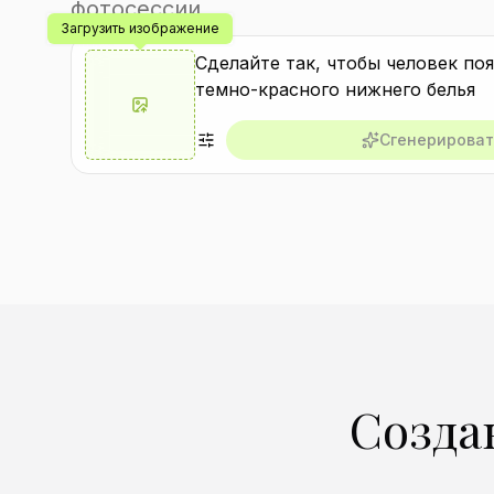
фотосессии.
Загрузить изображение
Сгенерироват
Созда
Создать аналогичный
Со
Создать аналогичный
Со