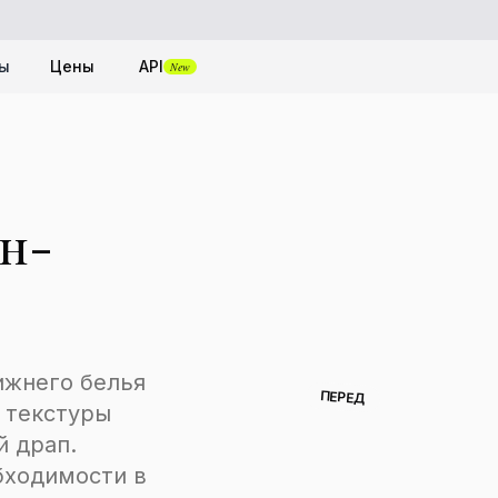
ты
Цены
API
New
н-
ижнего белья
ПЕРЕД
 текстуры
й драп.
обходимости в