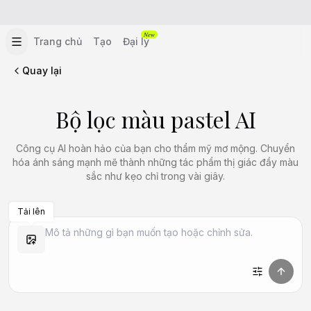
New
Trang chủ
Tạo
Đại lý
Quay lại
Bộ lọc màu pastel AI
Công cụ AI hoàn hảo của bạn cho thẩm mỹ mơ mộng. Chuyển
hóa ánh sáng mạnh mẽ thành những tác phẩm thị giác đầy màu
sắc như kẹo chỉ trong vài giây.
Tải lên
Tạo Tương tự
Tạo Tương tự
Tạo Tương tự
Tạo Tương tự
Tạo Tương tự
Tạo Tương tự
Tạo Tương tự
Tạo Tương tự
Tạo Tương tự
Tạo Tương tự