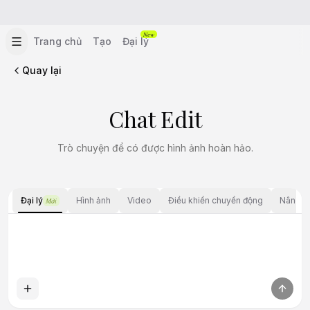
New
Trang chủ
Tạo
Đại lý
Quay lại
Chat Edit
Trò chuyện để có được hình ảnh hoàn hảo.
Đại lý
Hình ảnh
Video
Điều khiển chuyển động
Nâng c
Mới