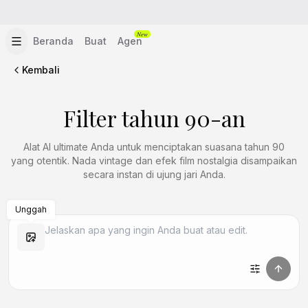
New
Beranda
Buat
Agen
Kembali
Filter tahun 90-an
Alat AI ultimate Anda untuk menciptakan suasana tahun 90
yang otentik. Nada vintage dan efek film nostalgia disampaikan
secara instan di ujung jari Anda.
Unggah
Buat Mirip
Buat Mirip
Buat Mirip
Buat Mirip
Buat Mirip
Buat Mirip
Buat Mirip
Buat Mirip
Buat Mirip
Buat Mirip