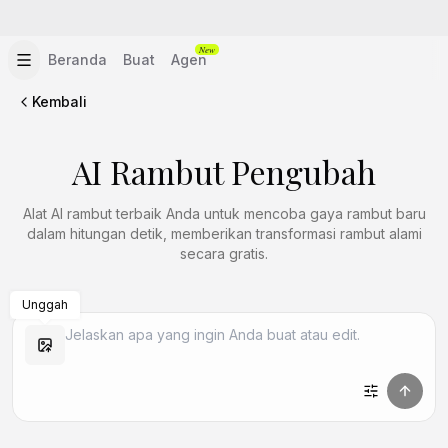
New
Beranda
Buat
Agen
Kembali
AI Rambut
Pengubah
Alat AI rambut terbaik Anda untuk mencoba gaya rambut baru
dalam hitungan detik, memberikan transformasi rambut alami
secara gratis.
Unggah
Buat Mirip
Buat Mirip
Buat Mirip
Buat Mirip
Buat Mirip
Buat Mirip
Buat Mirip
Buat Mirip
Buat Mirip
Buat Mirip