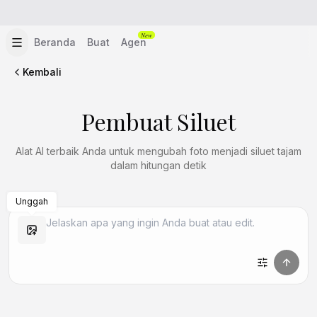
New
Beranda
Buat
Agen
Kembali
Pembuat Siluet
Alat AI terbaik Anda untuk mengubah foto menjadi siluet tajam
dalam hitungan detik
Unggah
Buat Mirip
Buat Mirip
Buat Mirip
Buat Mirip
Buat Mirip
Buat Mirip
Buat Mirip
Buat Mirip
Buat Mirip
Buat Mirip