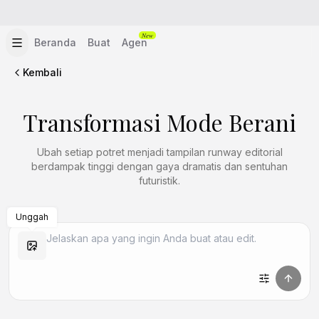
New
Beranda
Buat
Agen
Kembali
Transformasi Mode Berani
Ubah setiap potret menjadi tampilan runway editorial
berdampak tinggi dengan gaya dramatis dan sentuhan
futuristik.
Unggah
Buat Mirip
Buat Mirip
Buat Mirip
Buat Mirip
Buat Mirip
Buat Mirip
Buat Mirip
Buat Mirip
Buat Mirip
Buat Mirip