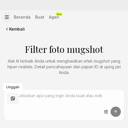
New
Beranda
Buat
Agen
Kembali
Filter foto mugshot
Alat AI terbaik Anda untuk menghasilkan efek mugshot yang
hiper-realistis. Detail pencahayaan dan papan ID di ujung jari
Anda.
Unggah
Buat Mirip
Buat Mirip
Buat Mirip
Buat Mirip
Buat Mirip
Buat Mirip
Buat Mirip
Buat Mirip
Buat Mirip
Buat Mirip