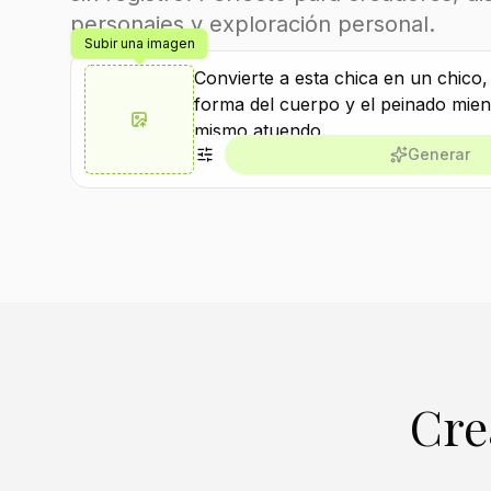
personajes y exploración personal.
Subir una imagen
Generar
Cre
Crear similar
Crear similar