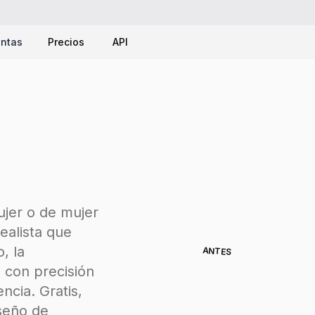
entas
Precios
API
ujer o de mujer
ealista que
, la
ANTES
 con precisión
encia. Gratis,
iseño de