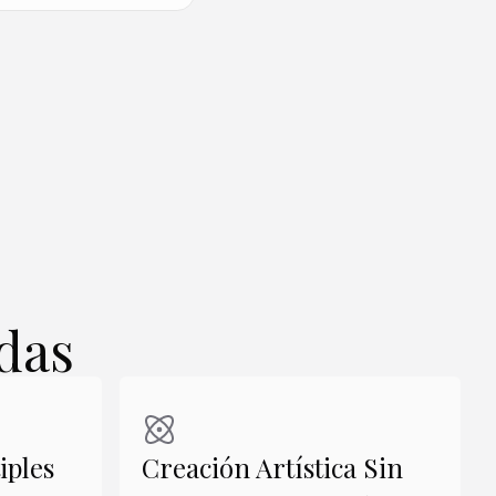
Crear similar
Crear similar
das
iples
Creación Artística Sin