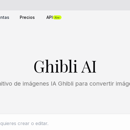
entas
Precios
API
New
Ghibli AI
tivo de imágenes IA Ghibli para convertir imáge