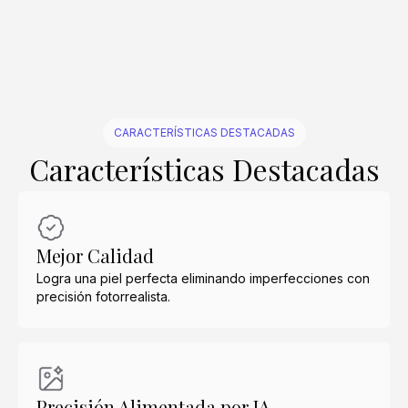
Crear similar
Crear similar
Crear similar
Crear similar
Crear similar
Crear similar
Crear similar
Crear similar
Crear similar
Crear similar
CARACTERÍSTICAS DESTACADAS
Características Destacadas
Mejor Calidad
Logra una piel perfecta eliminando imperfecciones con
precisión fotorrealista.
Precisión Alimentada por IA