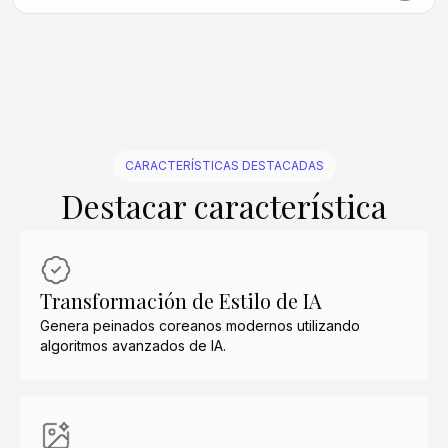
Crear similar
Crear similar
Crear similar
Crear similar
Crear similar
Crear similar
Crear similar
Crear similar
Crear similar
Crear similar
CARACTERÍSTICAS DESTACADAS
Destacar característica
Transformación de Estilo de IA
Genera peinados coreanos modernos utilizando
algoritmos avanzados de IA.