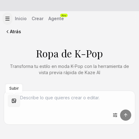
New
Inicio
Crear
Agente
Atrás
Ropa de K-Pop
Transforma tu estilo en moda K-Pop con la herramienta de
vista previa rápida de Kaze AI
Subir
Crear similar
Crear similar
Crear similar
Crear similar
Crear similar
Crear similar
Crear similar
Crear similar
Crear similar
Crear similar