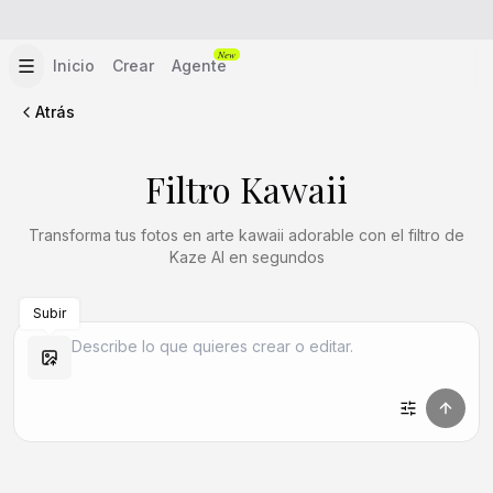
New
Inicio
Crear
Agente
Atrás
Filtro Kawaii
Transforma tus fotos en arte kawaii adorable con el filtro de
Kaze AI en segundos
Subir
Crear similar
Crear similar
Crear similar
Crear similar
Crear similar
Crear similar
Crear similar
Crear similar
Crear similar
Crear similar