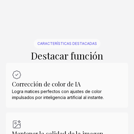
Crear similar
Crear similar
Crear similar
Crear similar
Crear similar
Crear similar
Crear similar
Crear similar
Crear similar
Crear similar
CARACTERÍSTICAS DESTACADAS
Destacar función
Corrección de color de IA
Logra matices perfectos con ajustes de color
impulsados por inteligencia artificial al instante.
Mantener la calidad de la imagen