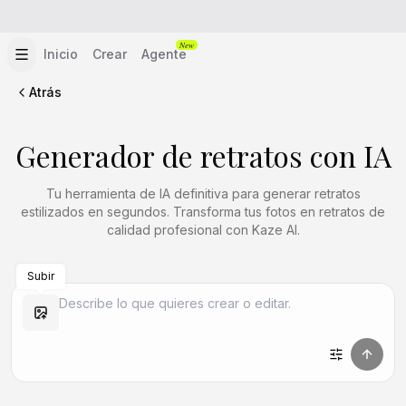
New
Inicio
Crear
Agente
Atrás
Generador de retratos con IA
Tu herramienta de IA definitiva para generar retratos
estilizados en segundos. Transforma tus fotos en retratos de
calidad profesional con Kaze AI.
Subir
Crear similar
Crear similar
Crear similar
Crear similar
Crear similar
Crear similar
Crear similar
Crear similar
Crear similar
Crear similar