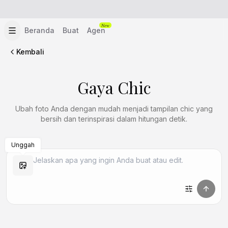
New
Beranda
Buat
Agen
Kembali
Gaya Chic
Ubah foto Anda dengan mudah menjadi tampilan chic yang
bersih dan terinspirasi dalam hitungan detik.
Unggah
Buat Mirip
Buat Mirip
Buat Mirip
Buat Mirip
Buat Mirip
Buat Mirip
Buat Mirip
Buat Mirip
Buat Mirip
Buat Mirip