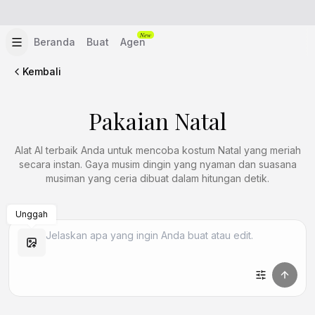
New
Beranda
Buat
Agen
Kembali
Pakaian Natal
Alat AI terbaik Anda untuk mencoba kostum Natal yang meriah
secara instan. Gaya musim dingin yang nyaman dan suasana
musiman yang ceria dibuat dalam hitungan detik.
Unggah
Buat Mirip
Buat Mirip
Buat Mirip
Buat Mirip
Buat Mirip
Buat Mirip
Buat Mirip
Buat Mirip
Buat Mirip
Buat Mirip