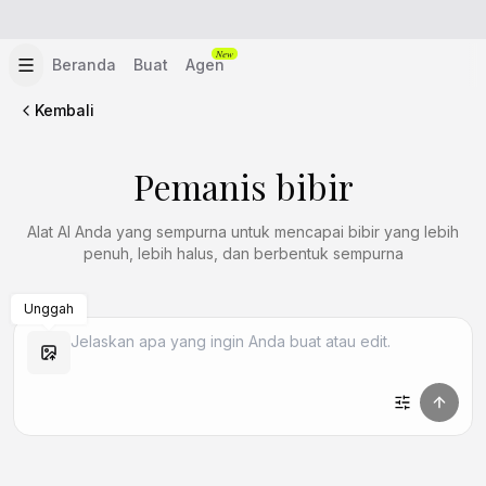
New
Beranda
Buat
Agen
Kembali
Pemanis bibir
Alat AI Anda yang sempurna untuk mencapai bibir yang lebih
penuh, lebih halus, dan berbentuk sempurna
Unggah
Buat Mirip
Buat Mirip
Buat Mirip
Buat Mirip
Buat Mirip
Buat Mirip
Buat Mirip
Buat Mirip
Buat Mirip
Buat Mirip