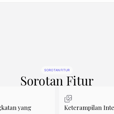
Buat Mirip
Buat Mirip
Buat Mirip
Buat Mirip
Buat Mirip
Buat Mirip
SOROTAN FITUR
Sorotan Fitur
gkatan yang
Keterampilan Inte