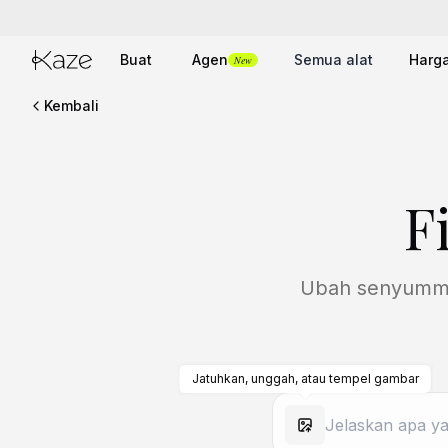
Buat
Agen
Semua alat
Harg
New
Kembali
F
Ubah senyummu 
Jatuhkan, unggah, atau tempel gambar