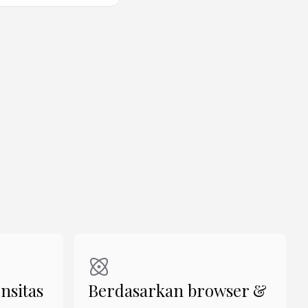
Buat Mirip
Buat Mirip
Buat Mirip
nsitas
Berdasarkan browser &