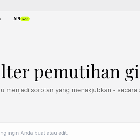
a
API
New
ilter pemutihan gi
menjadi sorotan yang menakjubkan - secara a