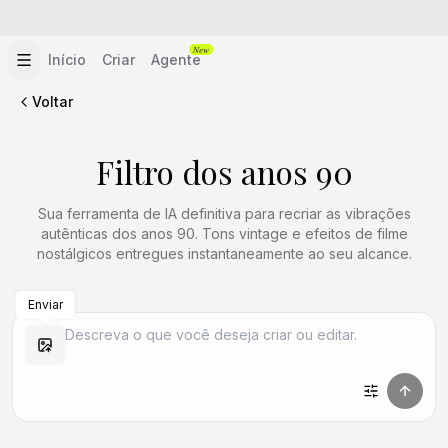
New
Início
Criar
Agente
Voltar
Filtro dos anos 90
Sua ferramenta de IA definitiva para recriar as vibrações
autênticas dos anos 90. Tons vintage e efeitos de filme
nostálgicos entregues instantaneamente ao seu alcance.
Enviar
Criar Semelhante
Criar Semelhante
Criar Semelhante
Criar Semelhante
Criar Semelhante
Criar Semelhante
Criar Semelhante
Criar Semelhante
Criar Semelhante
Criar Semelhante