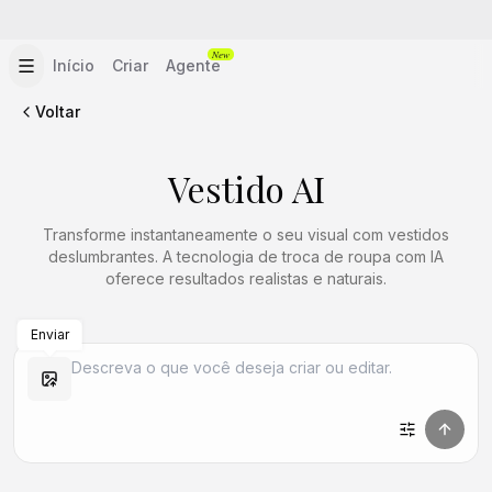
New
Início
Criar
Agente
Voltar
Vestido AI
Transforme instantaneamente o seu visual com vestidos
deslumbrantes. A tecnologia de troca de roupa com IA
oferece resultados realistas e naturais.
Enviar
Criar Semelhante
Criar Semelhante
Criar Semelhante
Criar Semelhante
Criar Semelhante
Criar Semelhante
Criar Semelhante
Criar Semelhante
Criar Semelhante
Criar Semelhante