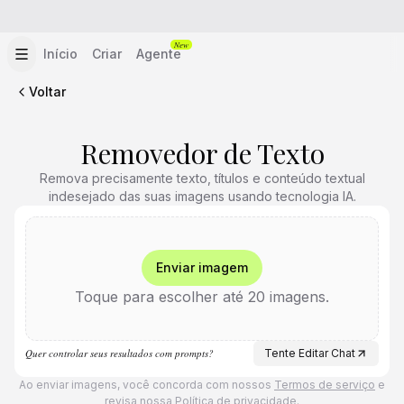
New
Início
Criar
Agente
Voltar
Removedor de Texto
Remova precisamente texto, títulos e conteúdo textual
indesejado das suas imagens usando tecnologia IA.
Enviar imagem
Toque para escolher até 20 imagens.
Quer controlar seus resultados com prompts?
Tente Editar Chat
Ao enviar imagens, você concorda com nossos
Termos de serviço
e
revisa nossa
Política de privacidade
.