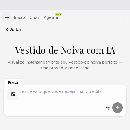
New
Início
Criar
Agente
Voltar
Vestido de Noiva com IA
Visualize instantaneamente seu vestido de noiva perfeito —
sem provador necessário
Enviar
Criar Semelhante
Criar Semelhante
Criar Semelhante
Criar Semelhante
Criar Semelhante
Criar Semelhante
Criar Semelhante
Criar Semelhante
Criar Semelhante
Criar Semelhante