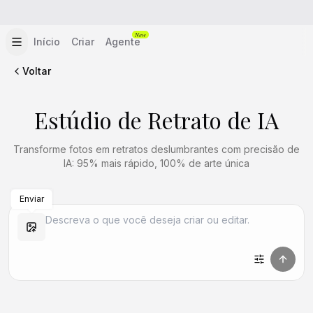
New
Início
Criar
Agente
Voltar
Estúdio de Retrato de IA
Transforme fotos em retratos deslumbrantes com precisão de
IA: 95% mais rápido, 100% de arte única
Enviar
Criar Semelhante
Criar Semelhante
Criar Semelhante
Criar Semelhante
Criar Semelhante
Criar Semelhante
Criar Semelhante
Criar Semelhante
Criar Semelhante
Criar Semelhante