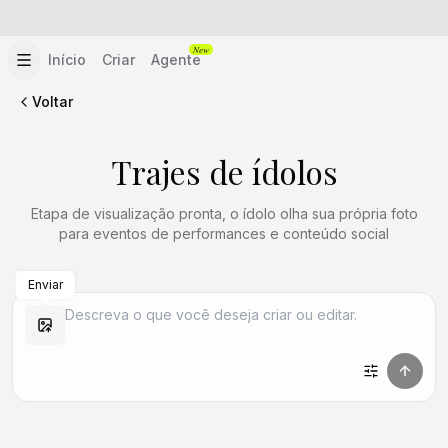
New
Início
Criar
Agente
Voltar
Trajes de ídolos
Etapa de visualização pronta, o ídolo olha sua própria foto
para eventos de performances e conteúdo social
Enviar
Criar Semelhante
Criar Semelhante
Criar Semelhante
Criar Semelhante
Criar Semelhante
Criar Semelhante
Criar Semelhante
Criar Semelhante
Criar Semelhante
Criar Semelhante