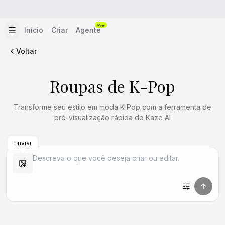
New
Início
Criar
Agente
Voltar
Roupas de K-Pop
Transforme seu estilo em moda K-Pop com a ferramenta de
pré-visualização rápida do Kaze AI
Enviar
Criar Semelhante
Criar Semelhante
Criar Semelhante
Criar Semelhante
Criar Semelhante
Criar Semelhante
Criar Semelhante
Criar Semelhante
Criar Semelhante
Criar Semelhante