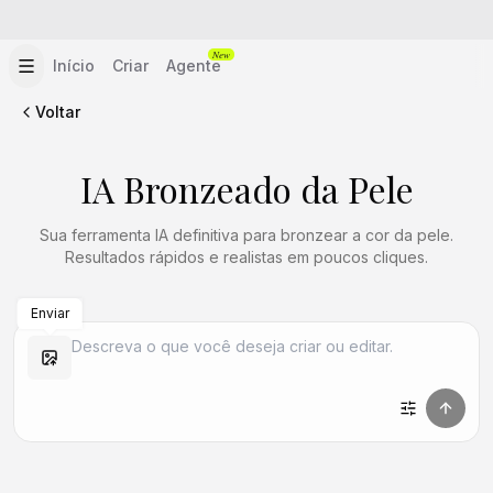
New
Início
Criar
Agente
Voltar
IA Bronzeado da Pele
Sua ferramenta IA definitiva para bronzear a cor da pele.
Resultados rápidos e realistas em poucos cliques.
Enviar
Criar Semelhante
Criar Semelhante
Criar Semelhante
Criar Semelhante
Criar Semelhante
Criar Semelhante
Criar Semelhante
Criar Semelhante
Criar Semelhante
Criar Semelhante