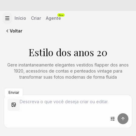
New
Início
Criar
Agente
Voltar
Estilo dos anos 20
Gere instantaneamente elegantes vestidos flapper dos anos
1920, acessórios de contas e penteados vintage para
transformar suas fotos modernas de forma fluida
Enviar
Criar Semelhante
Criar Semelhante
Criar Semelhante
Criar Semelhante
Criar Semelhante
Criar Semelhante
Criar Semelhante
Criar Semelhante
Criar Semelhante
Criar Semelhante