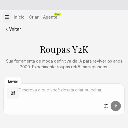
New
Início
Criar
Agente
Voltar
Roupas Y2K
Sua ferramenta de moda definitiva de IA para reviver os anos
2000. Experimente roupas retrô em segundos.
Enviar
Criar Semelhante
Criar Semelhante
Criar Semelhante
Criar Semelhante
Criar Semelhante
Criar Semelhante
Criar Semelhante
Criar Semelhante
Criar Semelhante
Criar Semelhante