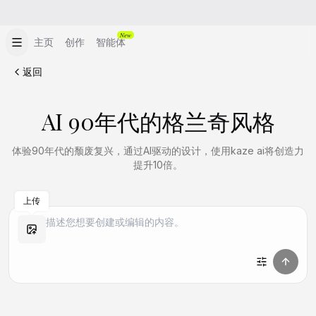
New
主页
创作
智能体
返回
AI 90年代的格兰奇风格
体验90年代的颓废复兴，通过AI驱动的设计，使用kaze ai将创造力
提升10倍。
上传
做同款
做同款
做同款
做同款
做同款
做同款
做同款
做同款
做同款
做同款