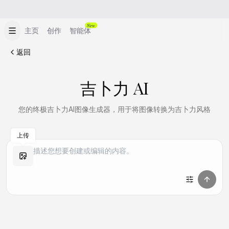
New
主页
创作
智能体
返回
吉卜力 AI
您的终极吉卜力AI图像生成器，用于将图像转换为吉卜力风格
上传
做同款
做同款
做同款
做同款
做同款
做同款
做同款
做同款
做同款
做同款