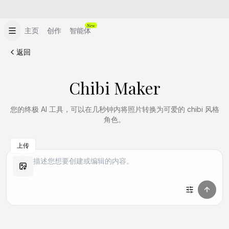
New
主页
创作
智能体
返回
Chibi Maker
您的终极 AI 工具，可以在几秒钟内将照片转换为可爱的 chibi 风格
角色。
上传
做同款
做同款
做同款
做同款
做同款
做同款
做同款
做同款
做同款
做同款