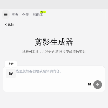
New
主页
创作
智能体
返回
剪影生成器
终极AI工具，几秒钟内将照片变成清晰剪影
上传
做同款
做同款
做同款
做同款
做同款
做同款
做同款
做同款
做同款
做同款